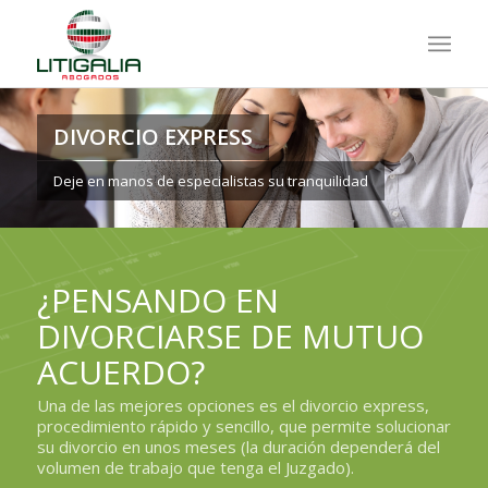
DIVORCIO EXPRESS
Deje en manos de especialistas su tranquilidad
¿PENSANDO EN
DIVORCIARSE DE MUTUO
ACUERDO?
Una de las mejores opciones es el divorcio express,
procedimiento rápido y sencillo, que permite solucionar
su divorcio en unos meses (la duración dependerá del
volumen de trabajo que tenga el Juzgado).