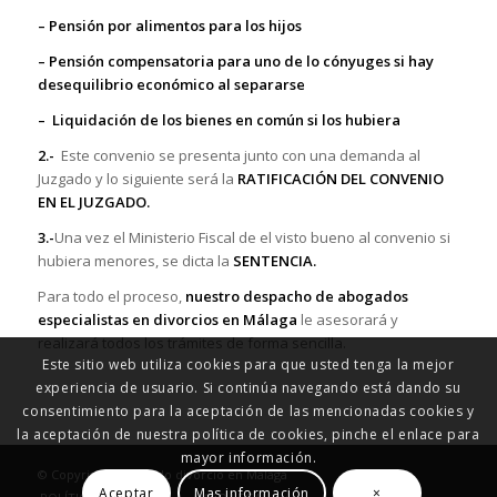
– Pensión por alimentos para los hijos
– Pensión compensatoria para uno de lo cónyuges si hay
desequilibrio económico al separarse
– Liquidación de los bienes en común si los hubiera
2.-
Este convenio se presenta junto con una demanda al
Juzgado y lo siguiente será la
RATIFICACIÓN DEL CONVENIO
EN EL JUZGADO.
3.-
Una vez el Ministerio Fiscal de el visto bueno al convenio si
hubiera menores, se dicta la
SENTENCIA.
Para todo el proceso,
nuestro despacho de abogados
especialistas en divorcios en Málaga
le asesorará y
realizará todos los trámites de forma sencilla.
Este sitio web utiliza cookies para que usted tenga la mejor
experiencia de usuario. Si continúa navegando está dando su
consentimiento para la aceptación de las mencionadas cookies y
la aceptación de nuestra política de cookies, pinche el enlace para
mayor información.
© Copyright - Abogado divorcio en Malaga
Aceptar
Mas información
×